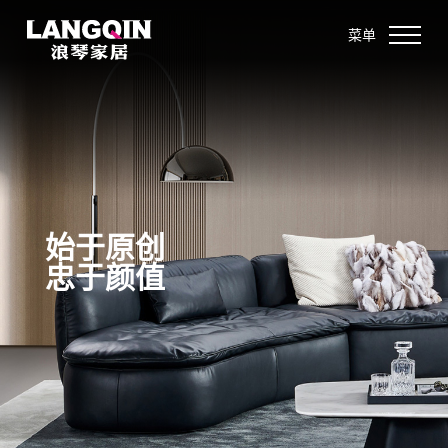
菜单
始于原创
忠于颜值