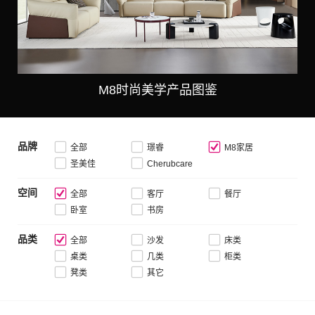
M8时尚美学产品图鉴
品牌
全部
璟睿
M8家居
圣美佳
Cherubcare
空间
全部
客厅
餐厅
卧室
书房
品类
全部
沙发
床类
桌类
几类
柜类
凳类
其它