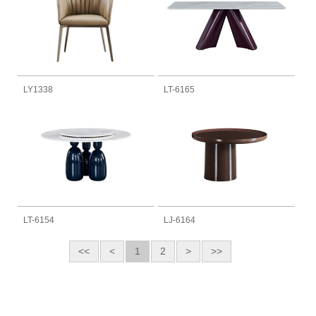
LY1338
LT-6165
LT-6154
LJ-6164
<<
<
1
2
>
>>