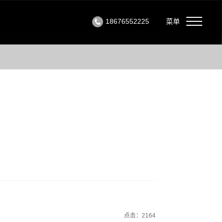
18676552225
菜单
点击：2164